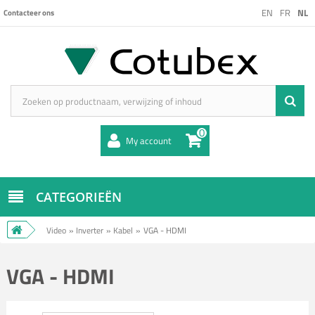
EN
FR
NL
Contacteer ons
0
My account
CATEGORIEËN
Video
»
Inverter
»
Kabel
»
VGA - HDMI
VGA - HDMI