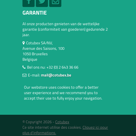
GARANTIE
Al onze producten genieten van de wettelijke
garantie (conformiteit van goederen) gedurende 2
jaar.
Cotubex SA/NV,
Avenue des Saisons, 100
1050 Bruxelles
Belgique
Bel ons nu:
+32 (0) 2 643 36 66
E-mail:
mail@cotubex.be
Our webstore uses cookies to offer a better
user experience and we recommend you to
accept their use to fully enjoy your navigation.
© Copyright 2026 -
Cotubex
Ce site internet utilise des cookies.
Cliquez ici pour
plus d'informations.