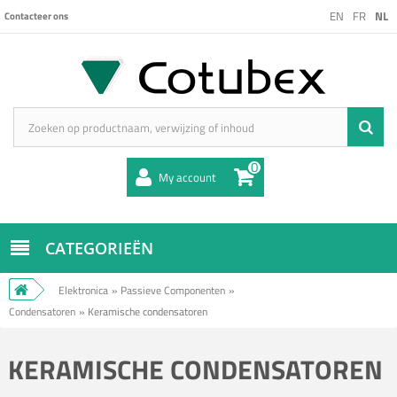
EN
FR
NL
Contacteer ons
0
My account
CATEGORIEËN
Elektronica
»
Passieve Componenten
»
Condensatoren
»
Keramische condensatoren
KERAMISCHE CONDENSATOREN