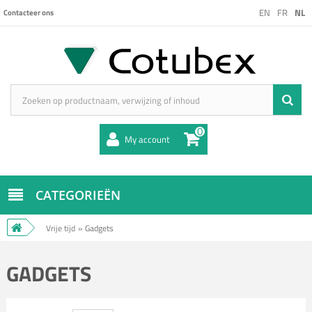
EN
FR
NL
Contacteer ons
0
My account
CATEGORIEËN
Vrije tijd
»
Gadgets
GADGETS