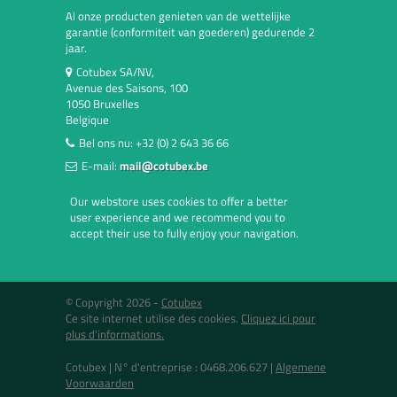
Al onze producten genieten van de wettelijke
garantie (conformiteit van goederen) gedurende 2
jaar.
Cotubex SA/NV,
Avenue des Saisons, 100
1050 Bruxelles
Belgique
Bel ons nu:
+32 (0) 2 643 36 66
E-mail:
mail@cotubex.be
Our webstore uses cookies to offer a better
user experience and we recommend you to
accept their use to fully enjoy your navigation.
© Copyright 2026 -
Cotubex
Ce site internet utilise des cookies.
Cliquez ici pour
plus d'informations.
Cotubex |
N° d'entreprise : 0468.206.627
|
Algemene
Voorwaarden