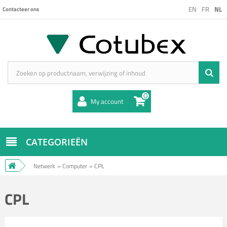
EN
FR
NL
Contacteer ons
0
My account
CATEGORIEËN
Netwerk
»
Computer
»
CPL
CPL