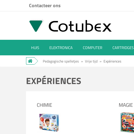
Contacteer ons
HUIS
ELEKTRONICA
COMPUTER
CARTRIDGES
Pedagogische spelletjes
»
Vrije tijd
»
Expériences
EXPÉRIENCES
CHIMIE
MAGIE