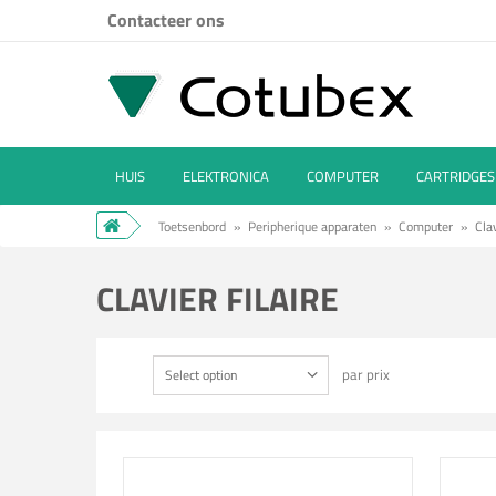
Contacteer ons
HUIS
ELEKTRONICA
COMPUTER
CARTRIDGES
Toetsenbord
»
Peripherique apparaten
»
Computer
»
Clav
CLAVIER FILAIRE
par prix
Select option