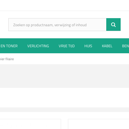
 EN TONER
VERLICHTING
VRIJE TIJD
HUIS
KABEL
BEN
ier filaire