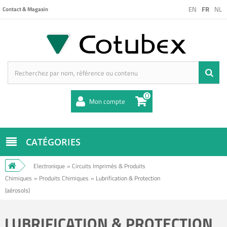
EN
FR
NL
Contact & Magasin
0
Mon compte
CATÉGORIES
Electronique
»
Circuits Imprimés & Produits
Chimiques
»
Produits Chimiques
»
Lubrification & Protection
(aérosols)
LUBRIFICATION & PROTECTION