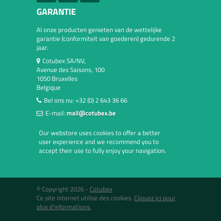
GARANTIE
Al onze producten genieten van de wettelijke
garantie (conformiteit van goederen) gedurende 2
jaar.
Cotubex SA/NV,
Avenue des Saisons, 100
1050 Bruxelles
Belgique
Bel ons nu:
+32 (0) 2 643 36 66
E-mail:
mail@cotubex.be
Our webstore uses cookies to offer a better
user experience and we recommend you to
accept their use to fully enjoy your navigation.
© Copyright 2026 -
Cotubex
Ce site internet utilise des cookies.
Cliquez ici pour
plus d'informations.