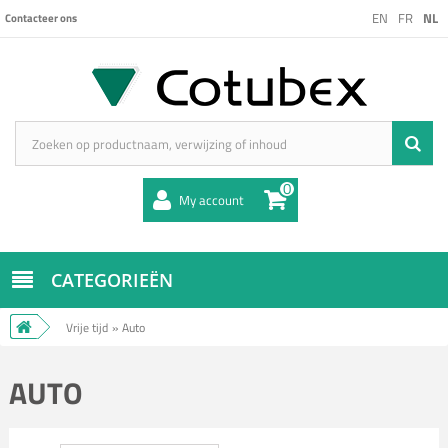
EN
FR
NL
Contacteer ons
0
My account
CATEGORIEËN
Vrije tijd
»
Auto
AUTO