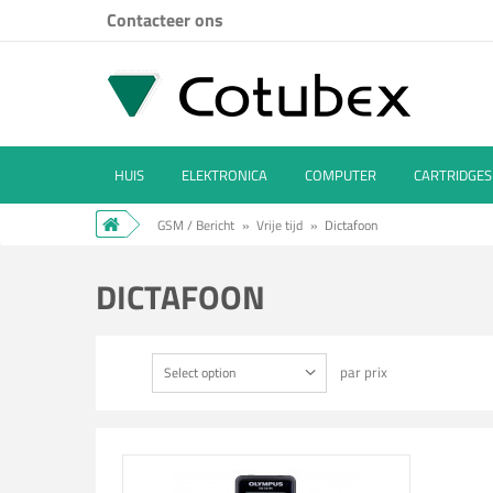
Contacteer ons
HUIS
ELEKTRONICA
COMPUTER
CARTRIDGES
GSM / Bericht
»
Vrije tijd
»
Dictafoon
DICTAFOON
par prix
Select option