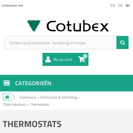
EN
FR
NL
Contacteer ons
0
My account
CATEGORIEËN
Elektronica
»
Electriciteit & Verlichting
»
Tijdschakelaars
»
Thermostats
THERMOSTATS