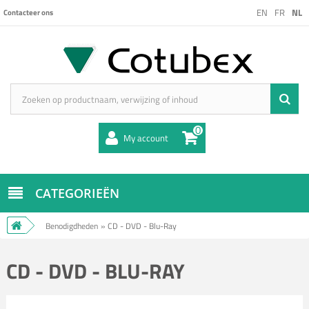
EN
FR
NL
Contacteer ons
0
My account
CATEGORIEËN
Benodigdheden
»
CD - DVD - Blu-Ray
CD - DVD - BLU-RAY