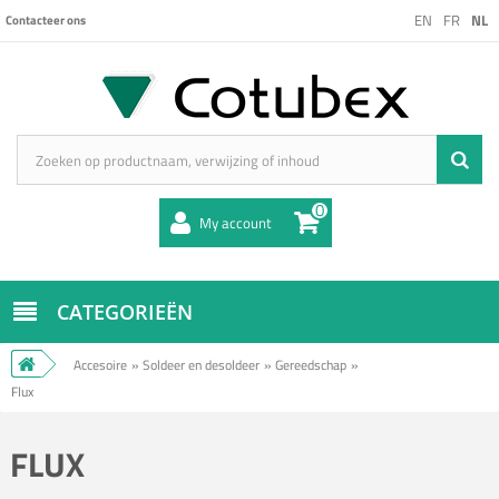
EN
FR
NL
Contacteer ons
0
My account
CATEGORIEËN
Accesoire
»
Soldeer en desoldeer
»
Gereedschap
»
Flux
FLUX