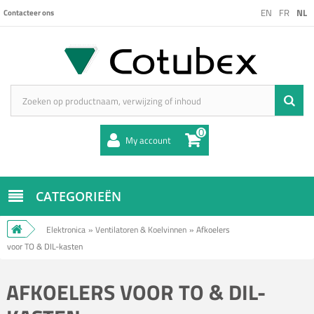
EN
FR
NL
Contacteer ons
0
My account
CATEGORIEËN
Elektronica
»
Ventilatoren & Koelvinnen
»
Afkoelers
voor TO & DIL-kasten
AFKOELERS VOOR TO & DIL-