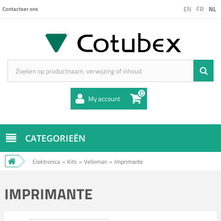
EN
FR
NL
Contacteer ons
0
My account
CATEGORIEËN
Elektronica
»
Kits
»
Velleman
»
Imprimante
IMPRIMANTE