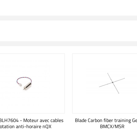
BLH7604 - Moteur avec cables
Blade Carbon fiber training G
rotation anti-horaire nQX
BMCX/MSR