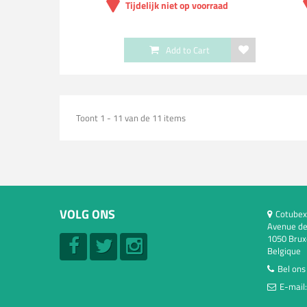
Tijdelijk niet op voorraad
Add to Cart
Toont 1 - 11 van de 11 items
VOLG ONS
Cotubex
Avenue de
1050 Brux
Belgique
Bel ons
E-mail