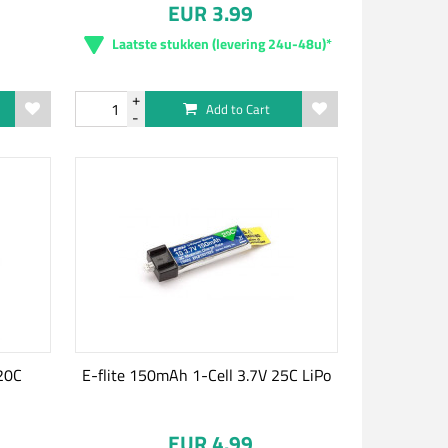
EUR 3.99
Laatste stukken (levering 24u-48u)*
Add to Cart
20C
E-flite 150mAh 1-Cell 3.7V 25C LiPo
EUR 4.99