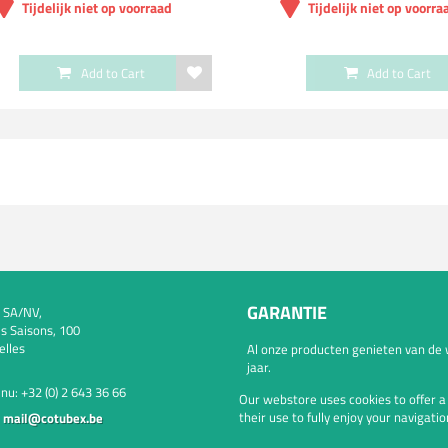
Tijdelijk niet op voorraad
Tijdelijk niet op voorra
Add to Cart
Add to Cart
GARANTIE
 SA/NV,
s Saisons, 100
elles
Al onze producten genieten van de 
jaar.
 nu:
+32 (0) 2 643 36 66
Our webstore uses cookies to offer 
their use to fully enjoy your navigatio
:
mail@cotubex.be