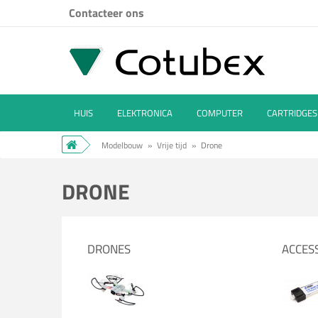
Contacteer ons
HUIS
ELEKTRONICA
COMPUTER
CARTRIDGES
Modelbouw
»
Vrije tijd
»
Drone
DRONE
DRONES
ACCES