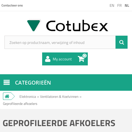
EN
FR
NL
Contacteer ons
0
My account
CATEGORIEËN
Elektronica
»
Ventilatoren & Koelvinnen
»
Geprofileerde afkoelers
GEPROFILEERDE AFKOELERS