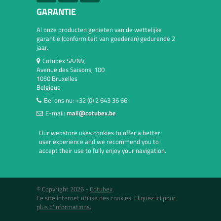
GARANTIE
Al onze producten genieten van de wettelijke
garantie (conformiteit van goederen) gedurende 2
jaar.
Cotubex SA/NV,
Avenue des Saisons, 100
1050 Bruxelles
Belgique
Bel ons nu:
+32 (0) 2 643 36 66
E-mail:
mail@cotubex.be
Our webstore uses cookies to offer a better
user experience and we recommend you to
accept their use to fully enjoy your navigation.
© Copyright 2026 -
Cotubex
Ce site internet utilise des cookies.
Cliquez ici pour
plus d'informations.