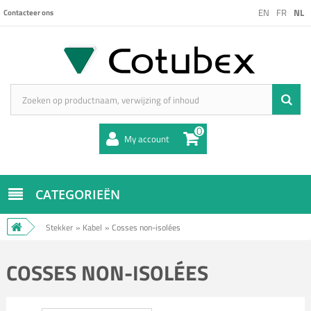
EN
FR
NL
Contacteer ons
0
My account
CATEGORIEËN
Stekker
»
Kabel
»
Cosses non-isolées
COSSES NON-ISOLÉES