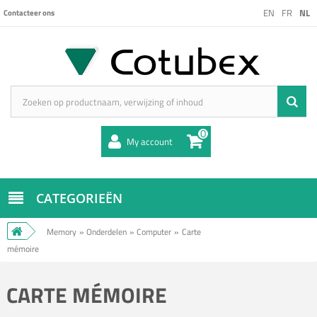
EN
FR
NL
Contacteer ons
0
My account
CATEGORIEËN
Memory
»
Onderdelen
»
Computer
»
Carte
mémoire
CARTE MÉMOIRE