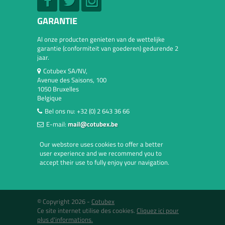
GARANTIE
Al onze producten genieten van de wettelijke
garantie (conformiteit van goederen) gedurende 2
jaar.
Cotubex SA/NV,
Avenue des Saisons, 100
1050 Bruxelles
Belgique
Bel ons nu:
+32 (0) 2 643 36 66
E-mail:
mail@cotubex.be
Our webstore uses cookies to offer a better
user experience and we recommend you to
accept their use to fully enjoy your navigation.
© Copyright 2026 -
Cotubex
Ce site internet utilise des cookies.
Cliquez ici pour
plus d'informations.