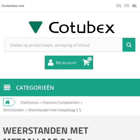
EN
FR
NL
Contacteer ons
0
My account
CATEGORIEËN
Elektronica
»
Passieve Componenten
»
Weerstanden
»
Weerstanden met metaallaag 5 %
WEERSTANDEN MET