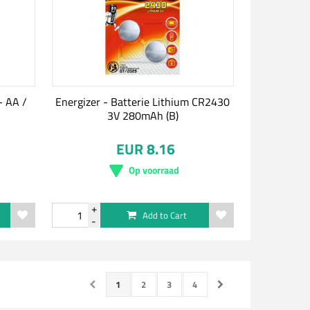
- AA /
Energizer - Batterie Lithium CR2430
3V 280mAh (B)
EUR 8.16
Op voorraad
Add to Cart
1
2
3
4