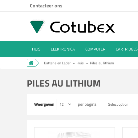
Contacteer ons
HUIS
ELEKTRONICA
COMPUTER
CARTRIDGES
Batterie en Lader
»
Huis
»
Piles au lithium
PILES AU LITHIUM
Weergeven
per pagina
12
Select option