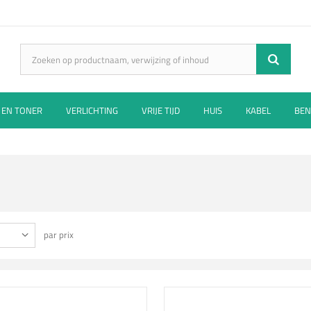
 EN TONER
VERLICHTING
VRIJE TIJD
HUIS
KABEL
BEN
par prix