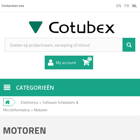
EN
FR
NL
Contacteer ons
0
My account
CATEGORIEËN
Elektronica
»
Software Schedulers &
MicroInformatica
»
Motoren
MOTOREN