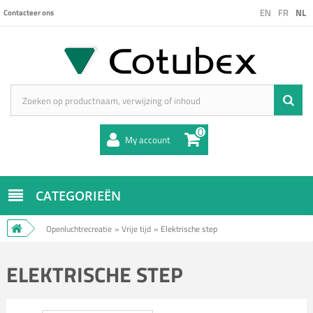
EN
FR
NL
Contacteer ons
0
My account
CATEGORIEËN
Openluchtrecreatie
»
Vrije tijd
»
Elektrische step
ELEKTRISCHE STEP