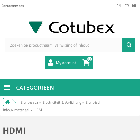
EN
FR
NL
Contacteer ons
0
My account
CATEGORIEËN
Elektronica
»
Electriciteit & Verlichting
»
Elektrisch
inbouwmateriaal
»
HDMI
HDMI