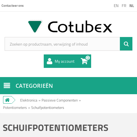
EN
FR
NL
Contacteer ons
0
My account
CATEGORIEËN
Elektronica
»
Passieve Componenten
»
Potentiometers
»
Schuifpotentiometers
SCHUIFPOTENTIOMETERS