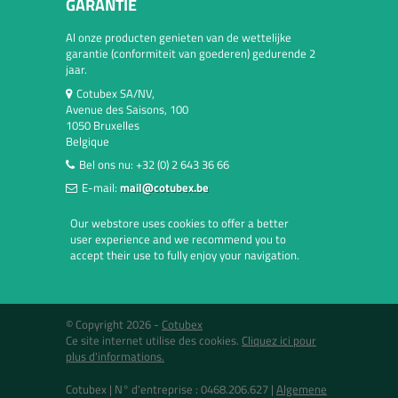
GARANTIE
Al onze producten genieten van de wettelijke
garantie (conformiteit van goederen) gedurende 2
jaar.
Cotubex SA/NV,
Avenue des Saisons, 100
1050 Bruxelles
Belgique
Bel ons nu:
+32 (0) 2 643 36 66
E-mail:
mail@cotubex.be
Our webstore uses cookies to offer a better
user experience and we recommend you to
accept their use to fully enjoy your navigation.
© Copyright 2026 -
Cotubex
Ce site internet utilise des cookies.
Cliquez ici pour
plus d'informations.
Cotubex |
N° d'entreprise : 0468.206.627
|
Algemene