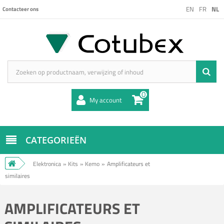
EN
FR
NL
Contacteer ons
0
My account
CATEGORIEËN
Elektronica
»
Kits
»
Kemo
»
Amplificateurs et
similaires
AMPLIFICATEURS ET