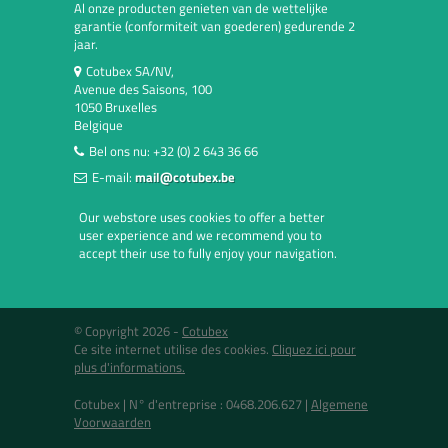
Al onze producten genieten van de wettelijke
garantie (conformiteit van goederen) gedurende 2
jaar.
Cotubex SA/NV,
Avenue des Saisons, 100
1050 Bruxelles
Belgique
Bel ons nu:
+32 (0) 2 643 36 66
E-mail:
mail@cotubex.be
Our webstore uses cookies to offer a better
user experience and we recommend you to
accept their use to fully enjoy your navigation.
© Copyright 2026 -
Cotubex
Ce site internet utilise des cookies.
Cliquez ici pour
plus d'informations.
Cotubex |
N° d'entreprise : 0468.206.627
|
Algemene
Voorwaarden