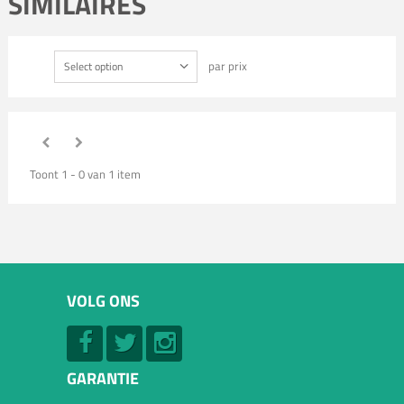
SIMILAIRES
par prix
Select option
Toont 1 - 0 van 1 item
VOLG ONS
GARANTIE