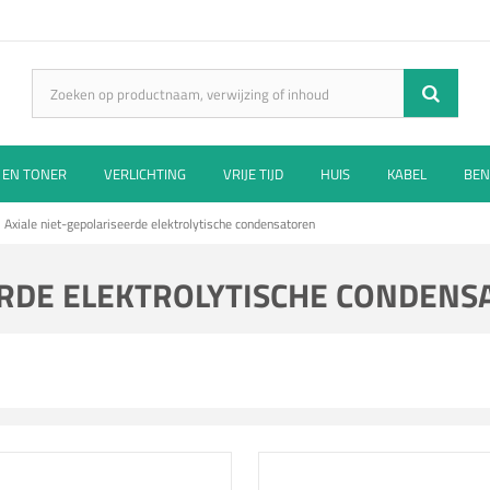
 EN TONER
VERLICHTING
VRIJE TIJD
HUIS
KABEL
BEN
Axiale niet-gepolariseerde elektrolytische condensatoren
EERDE ELEKTROLYTISCHE CONDEN