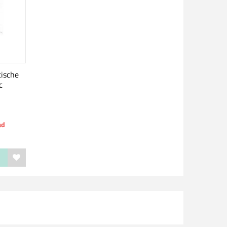
tische
c
ad