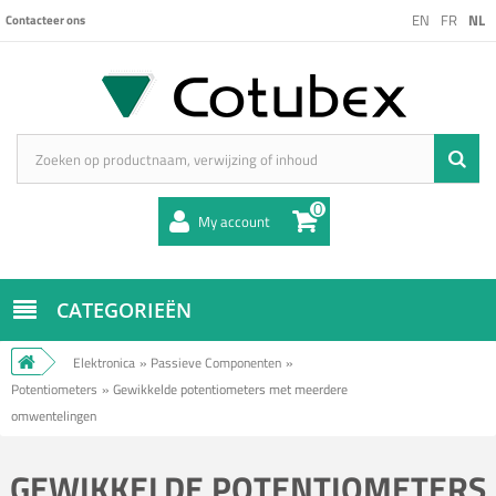
EN
FR
NL
Contacteer ons
0
My account
CATEGORIEËN
Elektronica
»
Passieve Componenten
»
Potentiometers
»
Gewikkelde potentiometers met meerdere
omwentelingen
GEWIKKELDE POTENTIOMETERS