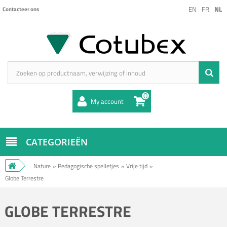
EN
FR
NL
Contacteer ons
0
My account
CATEGORIEËN
Nature
»
Pedagogische spelletjes
»
Vrije tijd
»
Globe Terrestre
GLOBE TERRESTRE