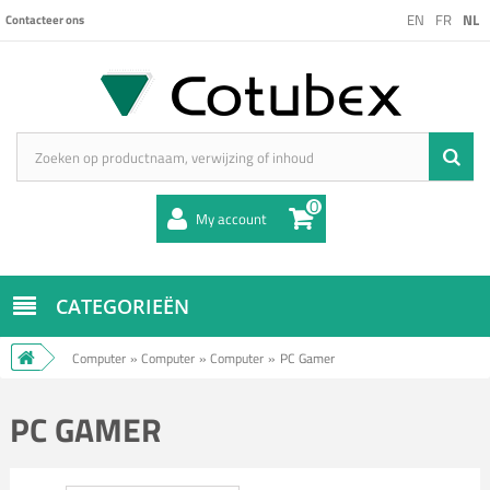
EN
FR
NL
Contacteer ons
0
My account
CATEGORIEËN
Computer
»
Computer
»
Computer
»
PC Gamer
PC GAMER