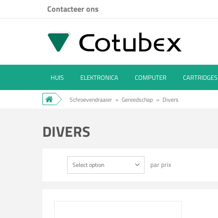
Contacteer ons
HUIS
ELEKTRONICA
COMPUTER
CARTRIDGES
Schroevendraaier
»
Gereedschap
»
Divers
DIVERS
par prix
Select option