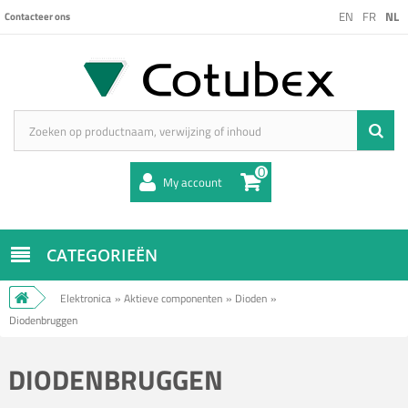
EN
FR
NL
Contacteer ons
0
My account
CATEGORIEËN
Elektronica
»
Aktieve componenten
»
Dioden
»
Diodenbruggen
DIODENBRUGGEN