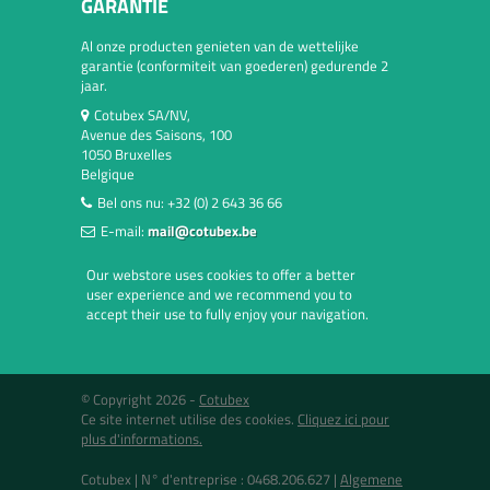
GARANTIE
Al onze producten genieten van de wettelijke
garantie (conformiteit van goederen) gedurende 2
jaar.
Cotubex SA/NV,
Avenue des Saisons, 100
1050 Bruxelles
Belgique
Bel ons nu:
+32 (0) 2 643 36 66
E-mail:
mail@cotubex.be
Our webstore uses cookies to offer a better
user experience and we recommend you to
accept their use to fully enjoy your navigation.
© Copyright 2026 -
Cotubex
Ce site internet utilise des cookies.
Cliquez ici pour
plus d'informations.
Cotubex |
N° d'entreprise : 0468.206.627
|
Algemene