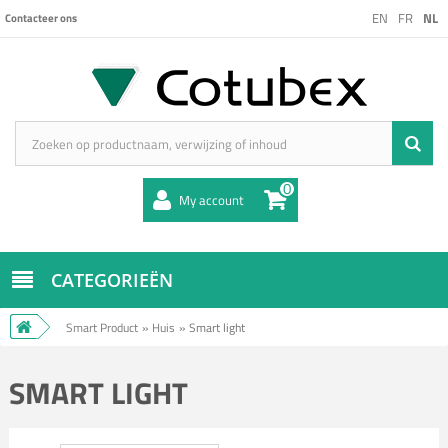
EN
FR
NL
Contacteer ons
0
My account
CATEGORIEËN
Smart Product
»
Huis
»
Smart light
SMART LIGHT