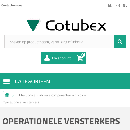
EN
FR
NL
Contacteer ons
0
My account
CATEGORIEËN
Elektronica
»
Aktieve componenten
»
Chips
»
Operationele versterkers
OPERATIONELE VERSTERKERS