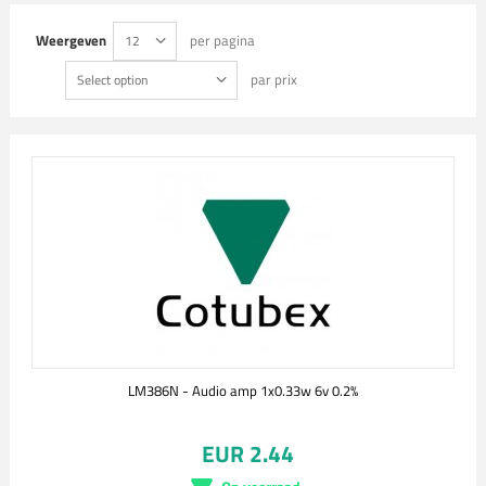
Weergeven
per pagina
12
par prix
Select option
LM386N - Audio amp 1x0.33w 6v 0.2%
EUR 2.44