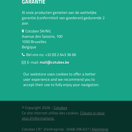
GARANTIE
Al onze producten genieten van de wettelijke
garantie (conformiteit van goederen) gedurende 2
jaar.
Cotubex SA/NV,
Avenue des Saisons, 100
1050 Bruxelles
Belgique
Bel ons nu:
+32 (0) 2 643 36 66
E-mail:
mail@cotubex.be
Our webstore uses cookies to offer a better
user experience and we recommend you to
accept their use to fully enjoy your navigation.
© Copyright 2026 -
Cotubex
Ce site internet utilise des cookies.
Cliquez ici pour
plus d'informations.
Cotubex |
N° d'entreprise : 0468.206.627
|
Algemene