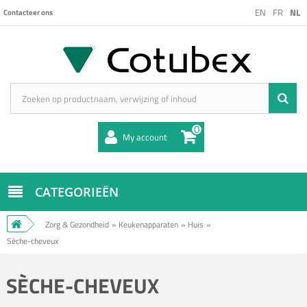
EN
FR
NL
Contacteer ons
0
My account
CATEGORIEËN
Zorg & Gezondheid
»
Keukenapparaten
»
Huis
»
Sèche-cheveux
SÈCHE-CHEVEUX