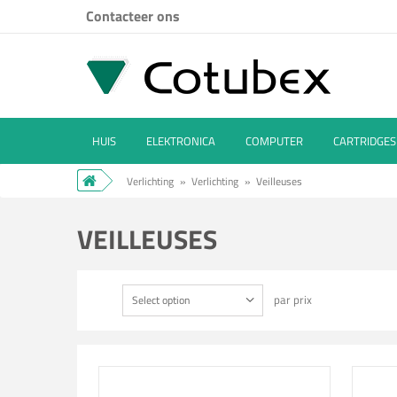
Contacteer ons
HUIS
ELEKTRONICA
COMPUTER
CARTRIDGES
Verlichting
»
Verlichting
»
Veilleuses
VEILLEUSES
par prix
Select option