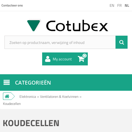
EN
FR
NL
Contacteer ons
0
My account
CATEGORIEËN
Elektronica
»
Ventilatoren & Koelvinnen
»
Koudecellen
KOUDECELLEN