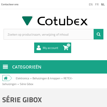
EN
FR
NL
Contacteer ons
0
My account
CATEGORIEËN
Elektronica
»
Behuizingen & knoppen
»
RETEX-
behuizingen
»
Série Gibox
SÉRIE GIBOX