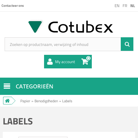
EN
FR
NL
Contacteer ons
0
My account
CATEGORIEËN
Papier
»
Benodigdheden
»
Labels
LABELS