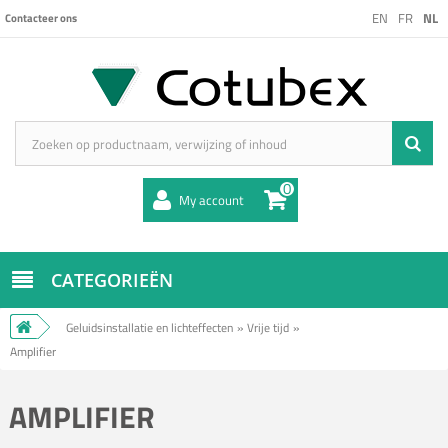
EN
FR
NL
Contacteer ons
0
My account
CATEGORIEËN
Geluidsinstallatie en lichteffecten
»
Vrije tijd
»
Amplifier
AMPLIFIER