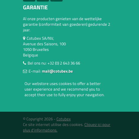
GARANTIE
Al onze producten genieten van de wettelijke
garantie (conformiteit van goederen) gedurende 2
jaar.
Cotubex SA/NV,
Avenue des Saisons, 100
1050 Bruxelles
Belgique
Bel ons nu:
+32 (0) 2 643 36 66
E-mail:
mail@cotubex.be
Our webstore uses cookies to offer a better
user experience and we recommend you to
accept their use to fully enjoy your navigation.
© Copyright 2026 -
Cotubex
Ce site internet utilise des cookies.
Cliquez ici pour
plus d'informations.