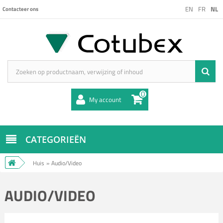
EN
FR
NL
Contacteer ons
0
My account
CATEGORIEËN
Huis
»
Audio/Video
AUDIO/VIDEO