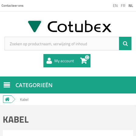
EN
FR
NL
Contacteer ons
0
My account
CATEGORIEËN
Kabel
KABEL