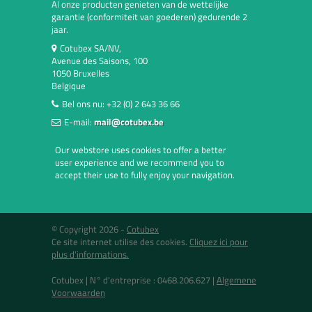
Al onze producten genieten van de wettelijke
garantie (conformiteit van goederen) gedurende 2
jaar.
Cotubex SA/NV,
Avenue des Saisons, 100
1050 Bruxelles
Belgique
Bel ons nu:
+32 (0) 2 643 36 66
E-mail:
mail@cotubex.be
Our webstore uses cookies to offer a better
user experience and we recommend you to
accept their use to fully enjoy your navigation.
© Copyright 2026 -
Cotubex
Ce site internet utilise des cookies.
Cliquez ici pour
plus d'informations.
Cotubex |
N° d'entreprise : 0468.206.627
|
Algemene
Voorwaarden