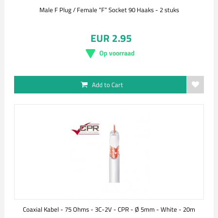
Male F Plug / Female “F” Socket 90 Haaks - 2 stuks
EUR 2.95
Op voorraad
Add to Cart
Coaxial Kabel - 75 Ohms - 3C-2V - CPR - Ø 5mm - White - 20m