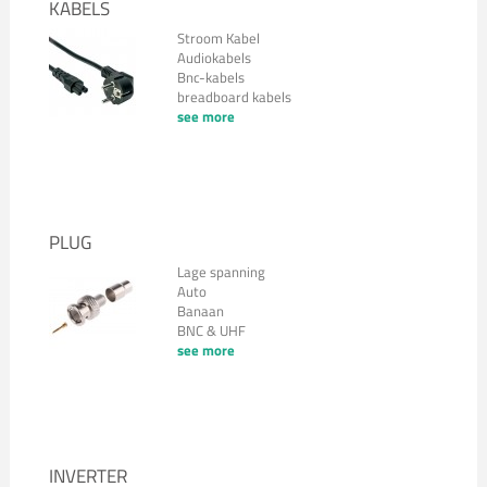
KABELS
Stroom Kabel
Audiokabels
Bnc-kabels
breadboard kabels
see more
PLUG
Lage spanning
Auto
Banaan
BNC & UHF
see more
INVERTER