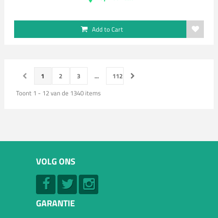
Add to Cart
1
2
3
...
112
Toont 1 - 12 van de 1340 items
VOLG ONS
GARANTIE