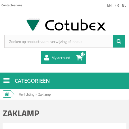
EN
FR
NL
Contacteer ons
0
My account
CATEGORIEËN
Verlichting
»
Zaklamp
ZAKLAMP