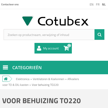
EN
FR
NL
Contacteer ons
0
My account
CATEGORIEËN
Elektronica
»
Ventilatoren & Koelvinnen
»
Afkoelers
voor TO & DIL-kasten
»
Voor behuizing TO220
VOOR BEHUIZING TO220