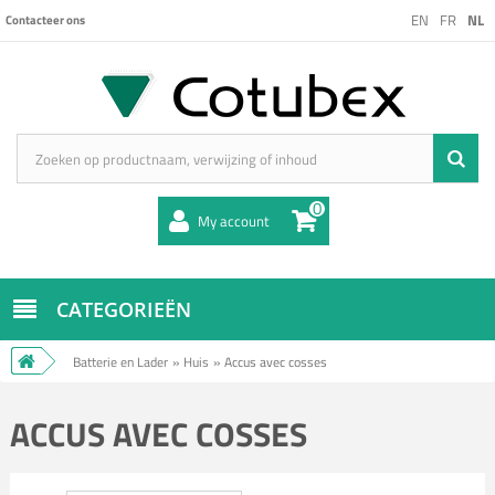
EN
FR
NL
Contacteer ons
0
My account
CATEGORIEËN
Batterie en Lader
»
Huis
»
Accus avec cosses
ACCUS AVEC COSSES