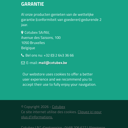
GARANTIE
Al onze producten genieten van de wettelijke
garantie (conformiteit van goederen) gedurende 2
jaar.
Cotubex SA/NV,
Avenue des Saisons, 100
1050 Bruxelles
Belgique
Bel ons nu:
+32 (0) 2 643 36 66
E-mail:
mail@cotubex.be
Our webstore uses cookies to offer a better
user experience and we recommend you to
accept their use to fully enjoy your navigation.
© Copyright 2026 -
Cotubex
Ce site internet utilise des cookies.
Cliquez ici pour
plus d'informations.
Cotubex |
N° d'entreprise : 0468.206.627
|
Algemene