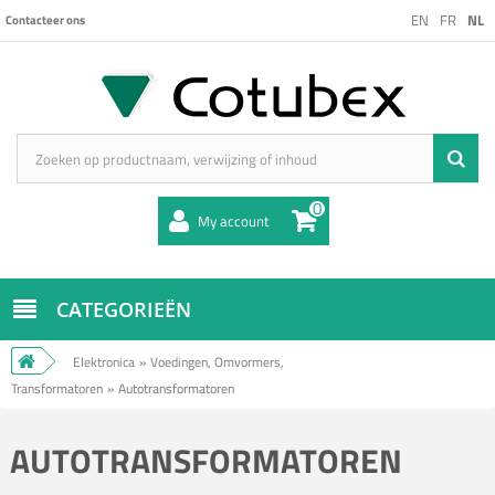
EN
FR
NL
Contacteer ons
0
My account
CATEGORIEËN
Elektronica
»
Voedingen, Omvormers,
Transformatoren
»
Autotransformatoren
AUTOTRANSFORMATOREN