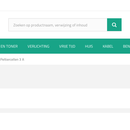
 EN TONER
VERLICHTING
VRIJE TIJD
HUIS
KABEL
BEN
Peltiercellen 3 A