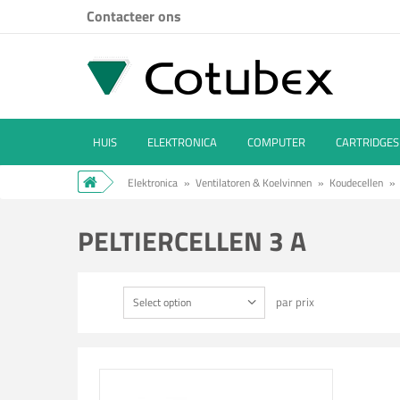
Contacteer ons
HUIS
ELEKTRONICA
COMPUTER
CARTRIDGES
Elektronica
»
Ventilatoren & Koelvinnen
»
Koudecellen
»
PELTIERCELLEN 3 A
par prix
Select option