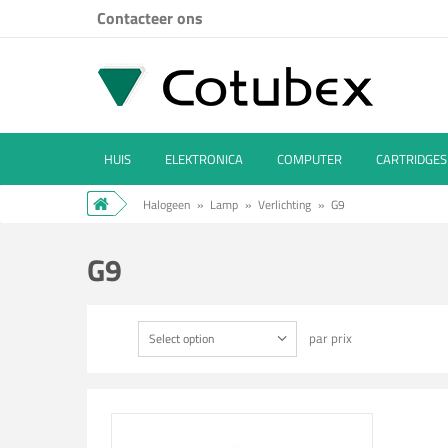
Contacteer ons
HUIS
ELEKTRONICA
COMPUTER
CARTRIDGES
Halogeen
»
Lamp
»
Verlichting
»
G9
G9
par prix
Select option