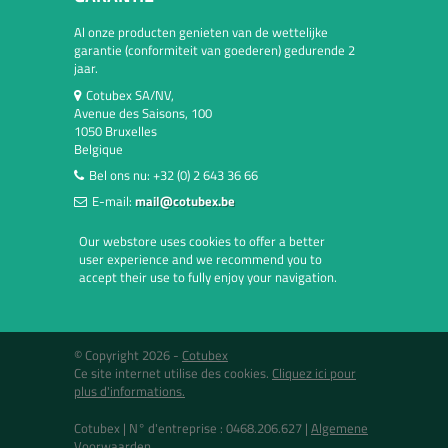
Al onze producten genieten van de wettelijke
garantie (conformiteit van goederen) gedurende 2
jaar.
Cotubex SA/NV,
Avenue des Saisons, 100
1050 Bruxelles
Belgique
Bel ons nu:
+32 (0) 2 643 36 66
E-mail:
mail@cotubex.be
Our webstore uses cookies to offer a better
user experience and we recommend you to
accept their use to fully enjoy your navigation.
© Copyright 2026 -
Cotubex
Ce site internet utilise des cookies.
Cliquez ici pour
plus d'informations.
Cotubex |
N° d'entreprise : 0468.206.627
|
Algemene
Voorwaarden