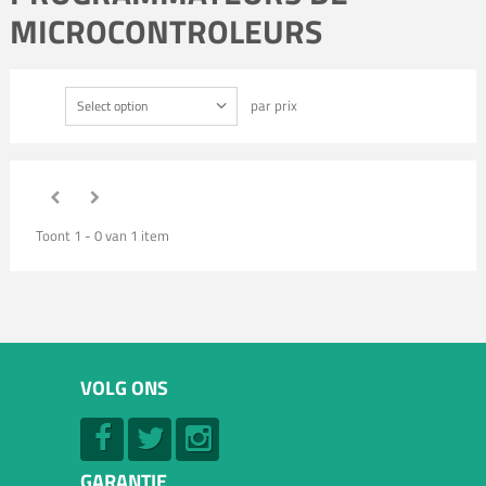
MICROCONTROLEURS
par prix
Select option
Toont 1 - 0 van 1 item
VOLG ONS
GARANTIE