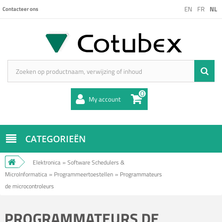
EN
FR
NL
Contacteer ons
0
My account
CATEGORIEËN
Elektronica
»
Software Schedulers &
MicroInformatica
»
Programmeertoestellen
»
Programmateurs
de microcontroleurs
PROGRAMMATEURS DE