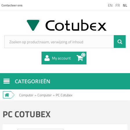
EN
FR
NL
Contacteer ons
0
My account
CATEGORIEËN
Computer
»
Computer
»
PC Cotubex
PC COTUBEX