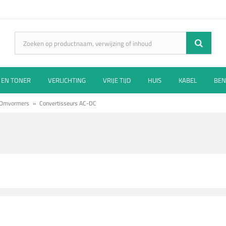
 EN TONER
VERLICHTING
VRIJE TIJD
HUIS
KABEL
BEN
Omvormers
»
Convertisseurs AC-DC